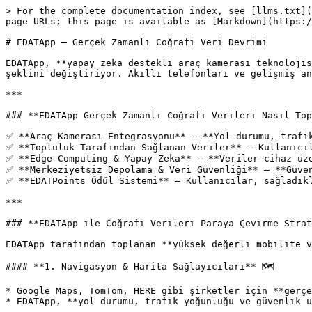
> For the complete documentation index, see [llms.txt](
page URLs; this page is available as [Markdown](https:/
# EDATApp – Gerçek Zamanlı Coğrafi Veri Devrimi

EDATApp, **yapay zeka destekli araç kamerası teknolojis
şeklini değiştiriyor. Akıllı telefonları ve gelişmiş an
***

### **EDATApp Gerçek Zamanlı Coğrafi Verileri Nasıl Top
✅ **Araç Kamerası Entegrasyonu** – **Yol durumu, trafik
✅ **Topluluk Tarafından Sağlanan Veriler** – Kullanıcıl
✅ **Edge Computing & Yapay Zeka** – **Veriler cihaz üze
✅ **Merkeziyetsiz Depolama & Veri Güvenliği** – **Güven
✅ **EDATPoints Ödül Sistemi** – Kullanıcılar, sağladıkl
***

### **EDATApp ile Coğrafi Verileri Paraya Çevirme Strat
EDATApp tarafından toplanan **yüksek değerli mobilite v
#### **1. Navigasyon & Harita Sağlayıcıları** 🗺️

* Google Maps, TomTom, HERE gibi şirketler için **gerçe
* EDATApp, **yol durumu, trafik yoğunluğu ve güvenlik u