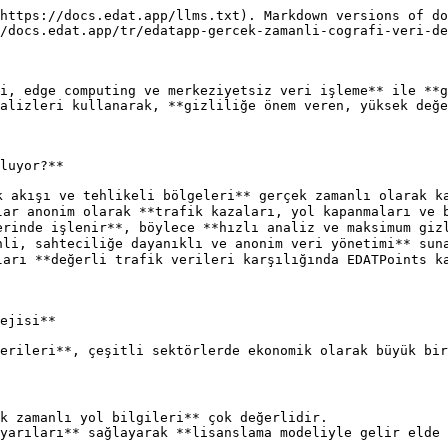
https://docs.edat.app/llms.txt). Markdown versions of do
/docs.edat.app/tr/edatapp-gercek-zamanli-cografi-veri-de
i, edge computing ve merkeziyetsiz veri işleme** ile **g
alizleri kullanarak, **gizliliğe önem veren, yüksek değe
luyor?**

 akışı ve tehlikeli bölgeleri** gerçek zamanlı olarak ka
ar anonim olarak **trafik kazaları, yol kapanmaları ve b
rinde işlenir**, böylece **hızlı analiz ve maksimum gizl
li, sahteciliğe dayanıklı ve anonim veri yönetimi** suna
arı **değerli trafik verileri karşılığında EDATPoints ka
ejisi**

erileri**, çeşitli sektörlerde ekonomik olarak büyük bir
k zamanlı yol bilgileri** çok değerlidir.

yarıları** sağlayarak **lisanslama modeliyle gelir elde 