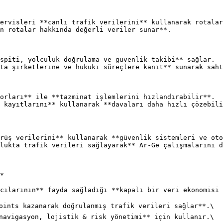
ervisleri **canlı trafik verilerini** kullanarak rotalar
n rotalar hakkında değerli veriler sunar**.

spiti, yolculuk doğrulama ve güvenlik takibi** sağlar.

ta şirketlerine ve hukuki süreçlere kanıt** sunarak saht
orları** ile **tazminat işlemlerini hızlandırabilir**.

 kayıtlarını** kullanarak **davaları daha hızlı çözebili
rüş verilerini** kullanarak **güvenlik sistemleri ve oto
lukta trafik verileri sağlayarak** Ar-Ge çalışmalarını d
*

cılarının** fayda sağladığı **kapalı bir veri ekonomisi 
oints kazanarak doğrulanmış trafik verileri sağlar**.\

navigasyon, lojistik & risk yönetimi** için kullanır.\
