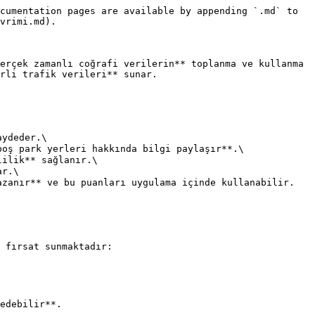
cumentation pages are available by appending `.md` to 
vrimi.md).

erçek zamanlı coğrafi verilerin** toplanma ve kullanma 
rli trafik verileri** sunar.

ydeder.\

oş park yerleri hakkında bilgi paylaşır**.\

ilik** sağlanır.\

r.\

zanır** ve bu puanları uygulama içinde kullanabilir.

 fırsat sunmaktadır:

edebilir**.
