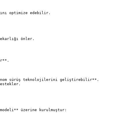
ını optimize edebilir.

ekarlığı önler.

r**.

nom sürüş teknolojilerini geliştirebilir**.

estekler.

modeli** üzerine kurulmuştur:
