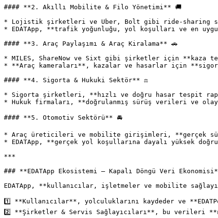
#### **2. Akıllı Mobilite & Filo Yönetimi** 🚚

* Lojistik şirketleri ve Uber, Bolt gibi ride-sharing s
* EDATApp, **trafik yoğunluğu, yol koşulları ve en uygu
#### **3. Araç Paylaşımı & Araç Kiralama** 🚗

* MILES, ShareNow ve Sixt gibi şirketler için **kaza te
* **Araç kameraları**, kazalar ve hasarlar için **sigor
#### **4. Sigorta & Hukuki Sektör** ⚖️

* Sigorta şirketleri, **hızlı ve doğru hasar tespit rap
* Hukuk firmaları, **doğrulanmış sürüş verileri ve olay
#### **5. Otomotiv Sektörü** 🚘

* Araç üreticileri ve mobilite girişimleri, **gerçek sü
* EDATApp, **gerçek yol koşullarına dayalı yüksek doğru
***

### **EDATApp Ekosistemi – Kapalı Döngü Veri Ekonomisi*
EDATApp, **kullanıcılar, işletmeler ve mobilite sağlayı
1️⃣ **Kullanıcılar**, yolculuklarını kaydeder ve **EDATP
2️⃣ **Şirketler & Servis Sağlayıcıları**, bu verileri **