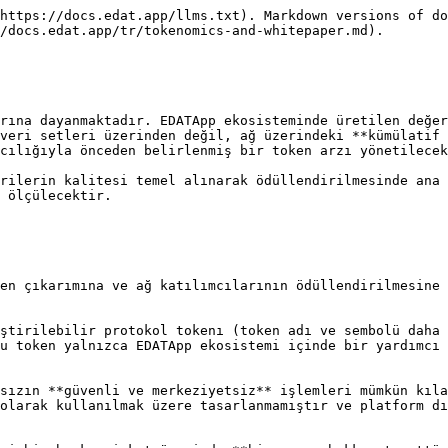
https://docs.edat.app/llms.txt). Markdown versions of do
/docs.edat.app/tr/tokenomics-and-whitepaper.md).

rına dayanmaktadır. EDATApp ekosisteminde üretilen değer
veri setleri üzerinden değil, ağ üzerindeki **kümülatif 
cılığıyla önceden belirlenmiş bir token arzı yönetilecek
rilerin kalitesi temel alınarak ödüllendirilmesinde ana 
 ölçülecektir.

en çıkarımına ve ağ katılımcılarının ödüllendirilmesine 
ştirilebilir protokol tokenı (token adı ve sembolü daha 
u token yalnızca EDATApp ekosistemi içinde bir yardımcı 
sızın **güvenli ve merkeziyetsiz** işlemleri mümkün kıla
olarak kullanılmak üzere tasarlanmamıştır ve platform dı