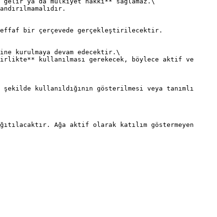
 gelir ya da mülkiyet hakkı** sağlamaz.\

andırılmamalıdır.

effaf bir çerçevede gerçekleştirilecektir.

ine kurulmaya devam edecektir.\

irlikte** kullanılması gerekecek, böylece aktif ve 
 şekilde kullanıldığının gösterilmesi veya tanımlı 
ğıtılacaktır. Ağa aktif olarak katılım göstermeyen 