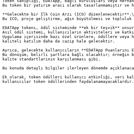
Token sahipliği, EDATApp, bağlı kuruluşları veya herhan
Bu token bir yatırım aracı olarak tasarlanmamıştır ve h
**Gelecekte bir İlk Coin Arzı (ICO) düzenlenecektir**.\

Bu ICO, proje geliştirme, ağın büyütülmesi ve topluluk 
EDATApp tokenı, ödül sisteminde **ek bir teşvik** unsur
Asıl ödül sistemi, kullanıcıların aktiviteleri ve katkı
Uygulama içerisinde bazı özel ürünlere, ödüllere veya h
kaliteli katılım daha da cazip hale gelecektir.

Ayrıca, gelecekte kullanıcıların **EDATApp Puanlarını E
Bu dönüşüm, belirli şartlara bağlı olacaktır; örneğin b
kalite standartlarının karşılanması gibi.

Bu konuda detaylı bilgiler ilerleyen dönemde açıklanaca
Ek olarak, token ödülleri kullanıcı etkinliği, veri kal