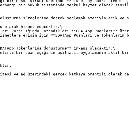
gi bir başka şirket üzerinde **hisse, oy hakkı, temettü,
erhangi bir hukuk sisteminde menkul kıymet olarak sınıfl
oluşturma süreçlerine destek sağlamak amacıyla açık ve ş
u olarak hizmet edecektir.\

ları karşılığında kazandıkları **EDATApp Puanları** üzer
izmetlere erişim için **EDATApp Puanları ve Tokenların b
DATApp Tokenlarına dönüştürme** imkânı olacaktır.\

elirli bir puan eşiğinin aşılması, uygulamanın aktif bir
ktır.

itesi ve ağ üzerindeki gerçek katkıya orantılı olarak da