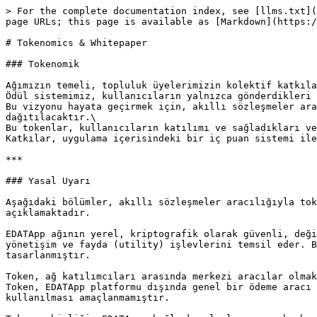
> For the complete documentation index, see [llms.txt](
page URLs; this page is available as [Markdown](https:/
# Tokenomics & Whitepaper

### Tokenomik

Ağımızın temeli, topluluk üyelerimizin kolektif katkıla
Ödül sistemimiz, kullanıcıların yalnızca gönderdikleri 
Bu vizyonu hayata geçirmek için, akıllı sözleşmeler ara
dağıtılacaktır.\

Bu tokenlar, kullanıcıların katılımı ve sağladıkları ve
Katkılar, uygulama içerisindeki bir iç puan sistemi ile
***

### Yasal Uyarı

Aşağıdaki bölümler, akıllı sözleşmeler aracılığıyla tok
açıklamaktadır.

EDATApp ağının yerel, kriptografik olarak güvenli, deği
yönetişim ve fayda (utility) işlevlerini temsil eder. B
tasarlanmıştır.

Token, ağ katılımcıları arasında merkezi aracılar olmak
Token, EDATApp platformu dışında genel bir ödeme aracı 
kullanılması amaçlanmamıştır.
